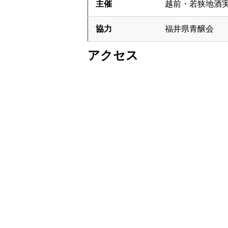
主催
越前・若狭地酒
協力
福井県青醸会
アクセス