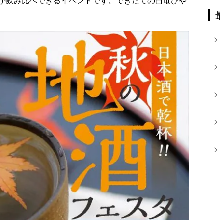
酒が飲み比べできるイベントです。できたての白竜ひや
カ
イ
ブ