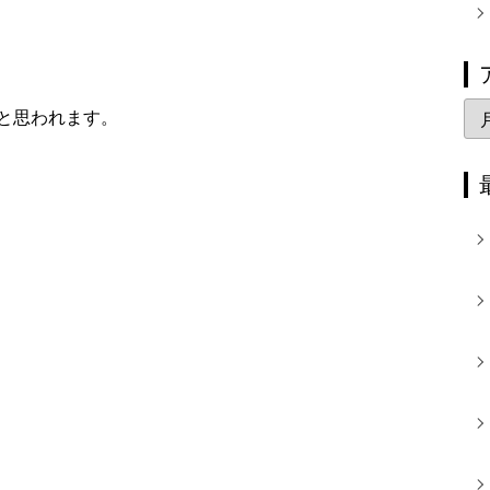
ア
と思われます。
ー
カ
イ
ブ