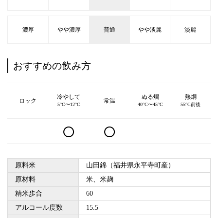
濃厚
やや濃厚
普通
やや淡麗
淡麗
おすすめの飲み方
冷やして
ぬる燗
熱燗
ロック
常温
5°C〜12°C
40°C〜45°C
55°C前後
○
○
原料米
山田錦（福井県永平寺町産）
原材料
米、米麹
精米歩合
60
アルコール度数
15.5