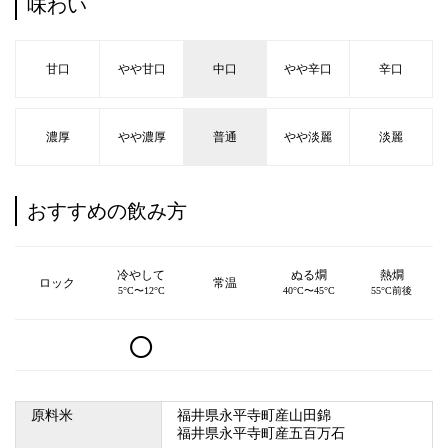
味わい
甘口
やや甘口
中口
やや辛口
辛口
濃厚
やや濃厚
普通
やや淡麗
淡麗
おすすめの飲み方
冷やして
ぬる燗
熱燗
ロック
常温
5°C〜12°C
40°C〜45°C
55°C前後
○
原料米
福井県永平寺町産山田錦
福井県永平寺町産五百万石