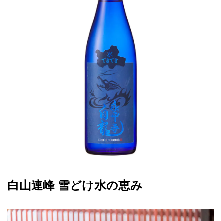
白山連峰 雪どけ水の恵み