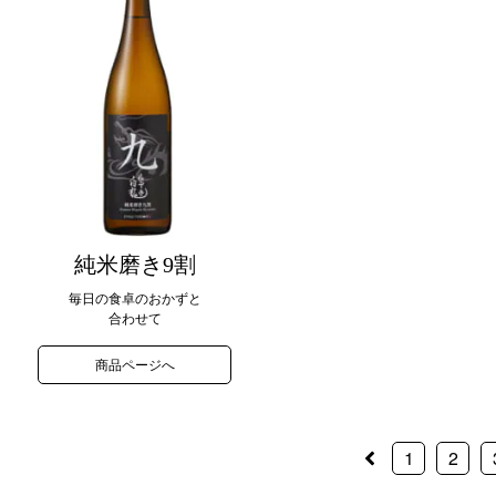
純米磨き9割
毎日の食卓のおかずと
合わせて
商品ページへ
1
2